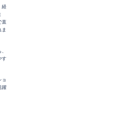
、経
ま
で直
れま
も、
やす
ショ
活躍