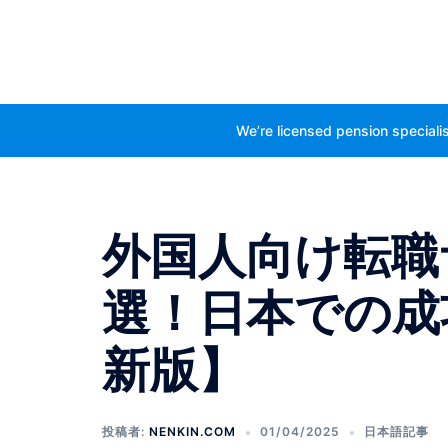
コ
ン
検
テ
索
ン
ツ
We’re licensed pension specialis
へ
ス
キ
ッ
外国人向け転職
プ
選！日本での成
新版】
投稿者:
NENKIN.COM
01/04/2025
日本語記事