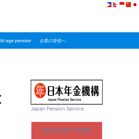
ld-age pension
企業の皆様へ
最
Japan Pension Service
REQUEST FORM