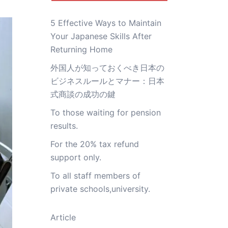
5 Effective Ways to Maintain
Your Japanese Skills After
Returning Home
外国人が知っておくべき日本の
ビジネスルールとマナー：日本
式商談の成功の鍵
To those waiting for pension
results.
For the 20% tax refund
support only.
To all staff members of
private schools,university.
Article