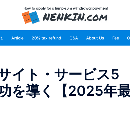
t.
Article
20% tax refund
Q&A
About Us
Fee
O
サイト・サービス5
功を導く【2025年