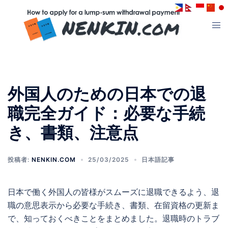
コ
ン
ト
テ
グ
ン
ル
ツ
メ
へ
ニ
ス
外国人のための日本での退
ュ
キ
ー
職完全ガイド：必要な手続
ッ
プ
き、書類、注意点
投稿者:
NENKIN.COM
25/03/2025
日本語記事
日本で働く外国人の皆様がスムーズに退職できるよう、退
職の意思表示から必要な手続き、書類、在留資格の更新ま
で、知っておくべきことをまとめました。退職時のトラブ