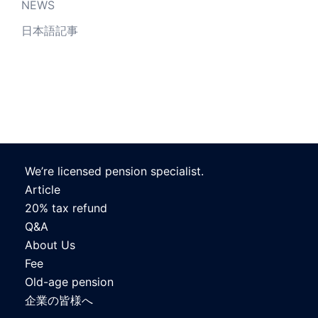
NEWS
日本語記事
We’re licensed pension specialist.
Article
20% tax refund
Q&A
About Us
Fee
Old-age pension
企業の皆様へ